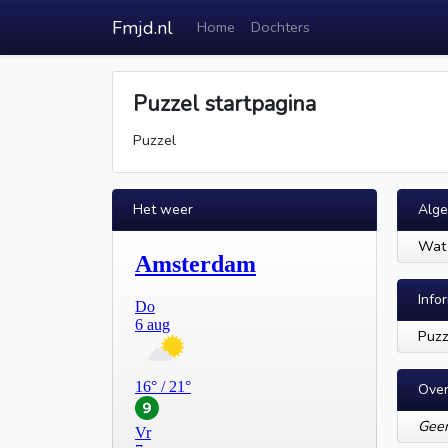
Fmjd.nl
Home
Dochters
Puzzel startpagina
Puzzel
Het weer
Alg
Wat 
Info
Puzz
Over
Geen