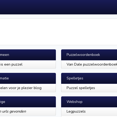
emeen
Puzzelwoordenboek
is een puzzel
Van Dale puzzelwoordenboe
rmatie
Spelletjes
elen voor je plezier blog
Puzzel spelletjes
ige
Webshop
 urls gevonden
Legpuzzels